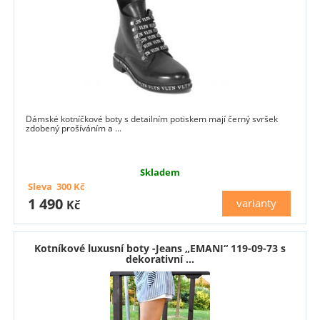
Dámské kotníčkové boty s detailním potiskem mají černý svršek
zdobený prošíváním a ...
Skladem
Sleva
300
Kč
1 490
varianty
Kč
Kotníkové luxusní boty -Jeans „EMANI“ 119-09-73 s
dekorativní ...