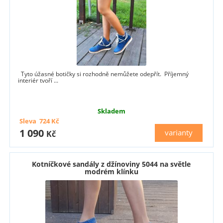
Tyto úžasné botičky si rozhodně nemůžete odepřít. Příjemný
interiér tvoří ...
Skladem
Sleva
724
Kč
1 090
varianty
Kč
Kotníčkové sandály z džínoviny 5044 na světle
modrém klínku