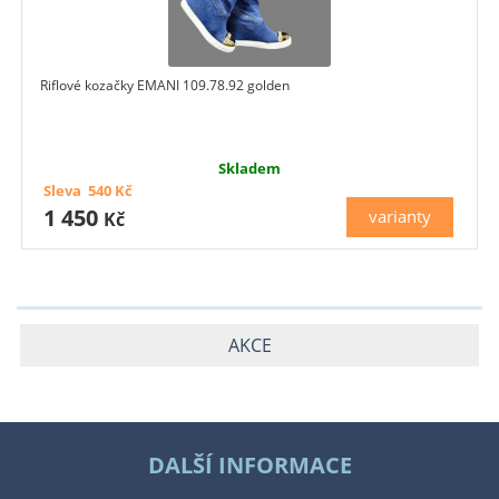
Riflové kozačky EMANI 109.78.92 golden
Skladem
Sleva
540
Kč
1 450
varianty
Kč
AKCE
DALŠÍ INFORMACE