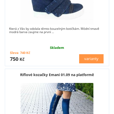
Která z Vás by odolala těmto kouzelným botičkám. Módní tmavě
modrá barva zaujme na první ...
Skladem
Sleva
740
Kč
750
varianty
Kč
Riflové kozačky Emani 01.09 na platformě