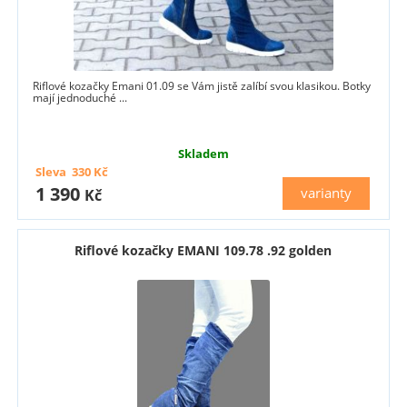
Riflové kozačky Emani 01.09 se Vám jistě zalíbí svou klasikou. Botky
mají jednoduché ...
Skladem
Sleva
330
Kč
1 390
varianty
Kč
Riflové kozačky EMANI 109.78 .92 golden