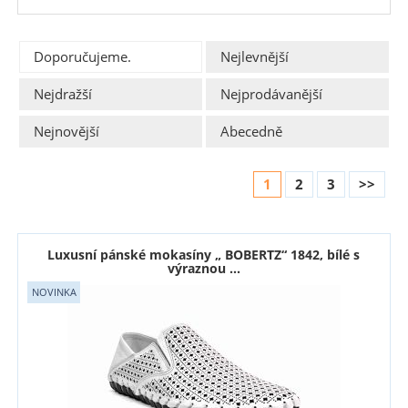
Doporučujeme.
Nejlevnější
Nejdražší
Nejprodávanější
Nejnovější
Abecedně
1
2
3
>>
Luxusní pánské mokasíny „ BOBERTZ“ 1842, bílé s
výraznou ...