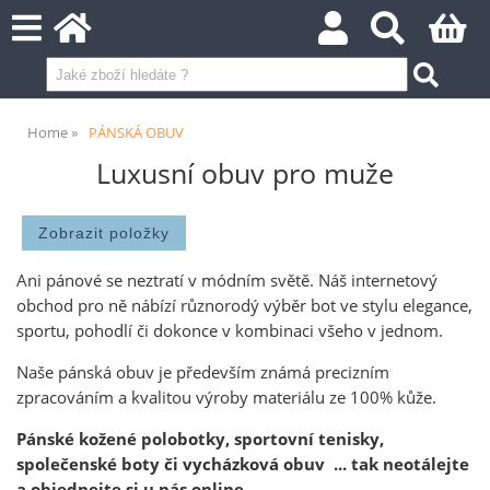
Home
PÁNSKÁ OBUV
Luxusní obuv pro muže
Ani pánové se neztratí v módním světě. Náš internetový
obchod pro ně nábízí různorodý výběr bot ve stylu elegance,
sportu, pohodlí či dokonce v kombinaci všeho v jednom.
Naše pánská obuv je především známá precizním
zpracováním a kvalitou výroby materiálu ze 100% kůže.
Pánské kožené polobotky,
sportovní tenisky,
společenské boty či vycházková obuv ... tak neotálejte
a objednejte si u nás online .