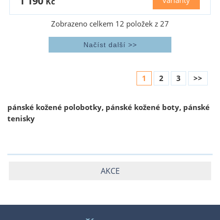
1 190
varianty
Kč
Zobrazeno celkem
12
položek z
27
1
2
3
>>
pánské kožené polobotky, pánské kožené boty, pánské
tenisky
AKCE