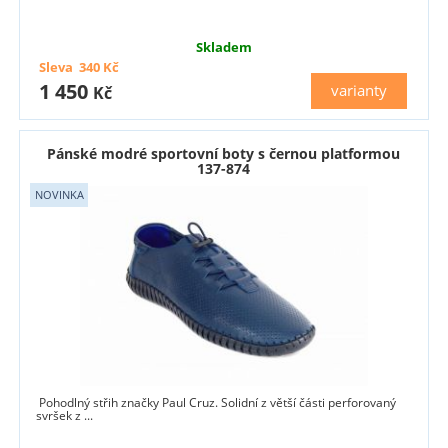
Skladem
Sleva
340
Kč
1 450
varianty
Kč
Pánské modré sportovní boty s černou platformou
137-874
Pohodlný střih značky Paul Cruz. Solidní z větší části perforovaný
svršek z ...