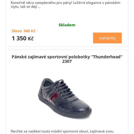
Konečně něco zatepleného pro pány! Ležérní elegance v pánském
stylu, tak se dají ...
Skladem
Sleva
940
Kč
1 350
varianty
Kč
Pánské zajímavé sportovní polobotky “Thunderhead“
2307
Nechte se nalákat touto módní sportovní obuví, zajímavá svou