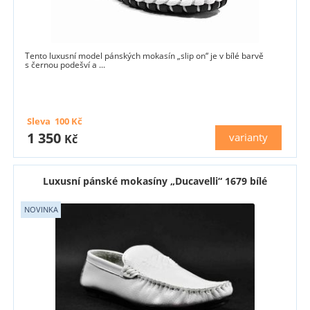
Tento luxusní model pánských mokasín „slip on“ je v bílé barvě
s černou podešví a ...
Sleva
100
Kč
1 350
varianty
Kč
Luxusní pánské mokasíny „Ducavelli“ 1679 bílé