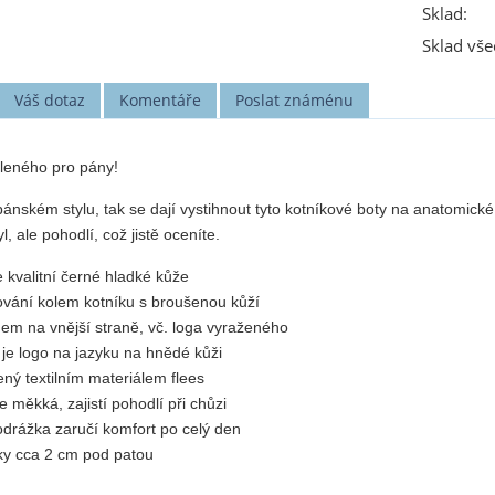
Sklad:
Sklad vše
Váš dotaz
Komentáře
Poslat známénu
leného pro pány!
ánském stylu, tak se dají vystihnout tyto kotníkové boty na anatomické
 ale pohodlí, což jistě oceníte.
 kvalitní černé hladké kůže
cování kolem kotníku s broušenou kůží
em na vnější straně, vč. loga vyraženého
 je logo na jazyku na hnědé kůži
lený textilním materiálem flees
 je měkká, zajistí pohodlí při chůzi
drážka zaručí komfort po celý den
y cca 2 cm pod patou