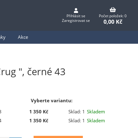
Přihlásit se
Počet položek: 0
0,00 Kč
Zaregistrovat se
nky
Akce
rug ", černé 43
Vyberte variantu:
3
1 350 Kč
Sklad: 1
Skladem
4
1 350 Kč
Sklad: 1
Skladem