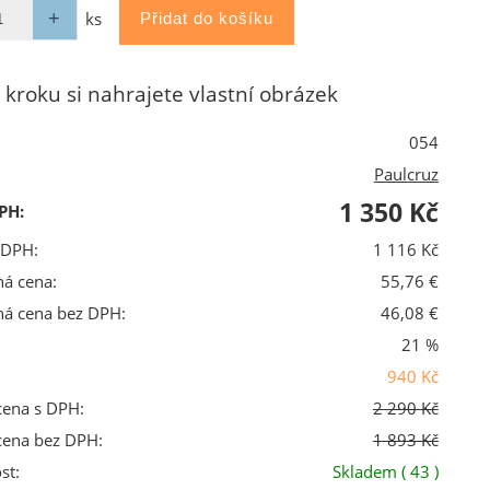
ks
 kroku si nahrajete vlastní obrázek
054
Paulcruz
1 350 Kč
PH:
 DPH:
1 116 Kč
ná cena:
55,76 €
ná cena bez DPH:
46,08 €
21 %
940 Kč
cena s DPH:
2 290 Kč
cena bez DPH:
1 893 Kč
st:
Skladem
( 43 )