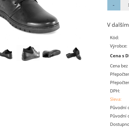
V dalším
Kód:
Výrobce:
Cena s D
Cena bez
Přepočte
Přepočte
DPH:
Sleva:
Původní 
Původní 
Dostupno