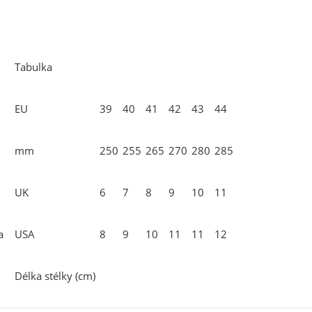
Tabulka
EU
39
40
41
42
43
44
mm
250
255
265
270
280
285
UK
6
7
8
9
10
11
a
USA
8
9
10
11
11
12
Délka stélky (cm)