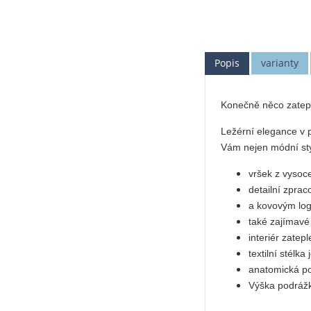
Popis
varianty
Konečně něco zatep
Ležérní elegance v p
Vám nejen módní styl,
vršek z vysoce
detailní zpra
a kovovým log
také zajímavé
interiér zatep
textilní stélka
anatomická po
Výška podrážk