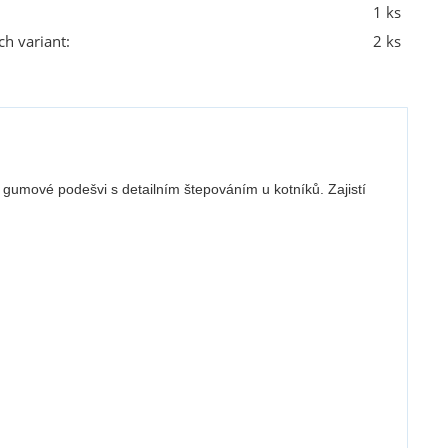
1 ks
ch variant:
2 ks
 gumové podešvi s detailním štepováním u kotníků. Zajistí