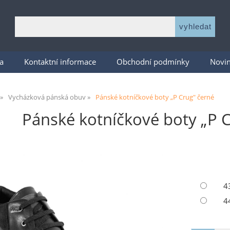
a
Kontaktní informace
Obchodní podmínky
Novi
Vycházková pánská obuv
Pánské kotníčkové boty „P Crug" černé
Pánské kotníčkové boty „P C
4
4