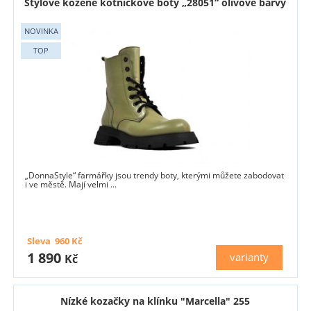
Stylové kožené kotníčkové boty „28051“ olivové barvy
„DonnaStyle“ farmářky jsou trendy boty, kterými můžete zabodovat
i ve městě. Mají velmi ...
Sleva
960
Kč
1 890
varianty
Kč
Nízké kozačky na klínku "Marcella" 255