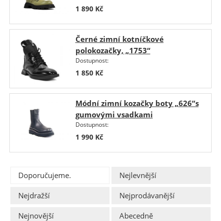
1 890
Kč
Černé zimní kotníčkové
polokozačky, „1753“
Dostupnost:
1 850
Kč
Módní zimní kozačky boty „626“s
gumovými vsadkami
Dostupnost:
1 990
Kč
Doporučujeme.
Nejlevnější
Nejdražší
Nejprodávanější
Nejnovější
Abecedně