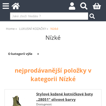
Home
LUXUSNÍ KOZAČKY
Nízké
Nízké
O kategorii výše
nejprodávanější položky v
kategorii Nízké
Stylové kožené kotníčkové boty
„28051“ olivové barvy
Dostupnost: