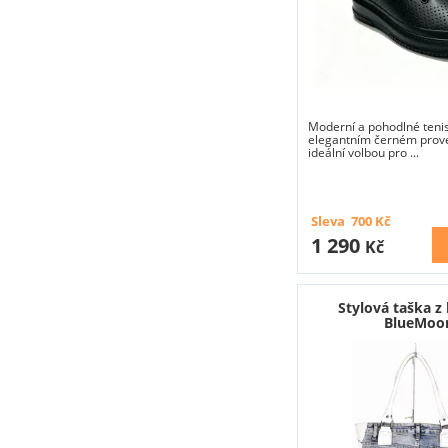
Moderní a pohodlné tenis
elegantním černém prove
ideální volbou pro ...
Sleva
700
Kč
1 290
Kč
Stylová taška z
BlueMoo