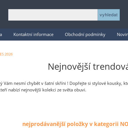
a
Kontaktní informace
Obchodní podmínky
Novi
S 2026
Nejnovější trendov
ý Vám nesmí chybět v šatní skříni ! Dopřejte si stylové kousky, k
teří nabízí nejnovější kolekci ze světa obuvi.
nejprodávanější položky v kategorii 