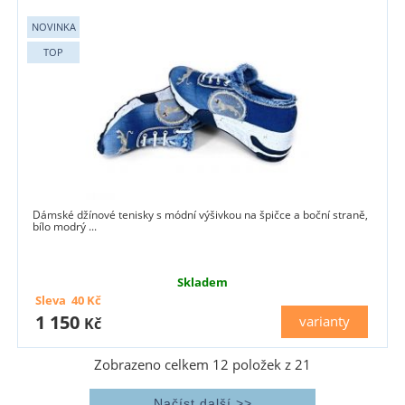
Dámské džínové tenisky s módní výšivkou na špičce a boční straně,
bílo modrý ...
Skladem
Sleva
40
Kč
1 150
varianty
Kč
Zobrazeno celkem
12
položek z
21