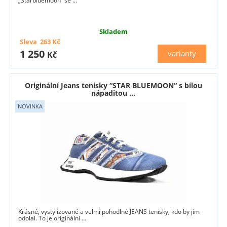
„Starbluemoon“ se ...
Skladem
Sleva
263
Kč
1 250
varianty
Kč
Originální Jeans tenisky “STAR BLUEMOON“ s bílou
nápaditou ...
Krásné, vystylizované a velmi pohodlné JEANS tenisky, kdo by jím
odolal. To je originální ...