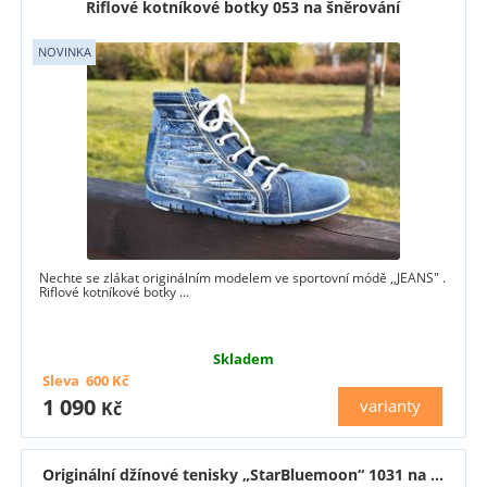
Riflové kotníkové botky 053 na šněrování
Nechte se zlákat originálním modelem ve sportovní módě ,,JEANS" .
Riflové kotníkové botky ...
Skladem
Sleva
600
Kč
1 090
varianty
Kč
Originální džínové tenisky „StarBluemoon“ 1031 na ...