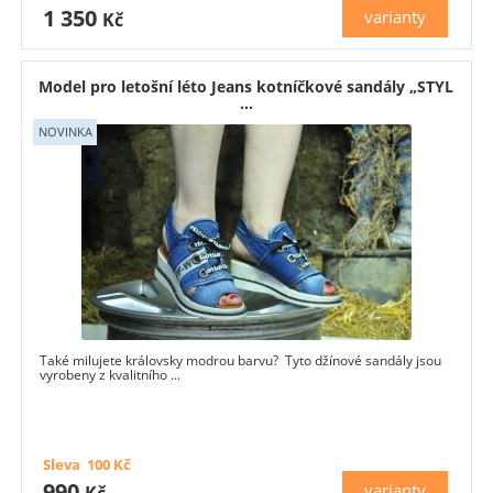
1 350
varianty
Kč
Model pro letošní léto Jeans kotníčkové sandály „STYL
...
Také milujete královsky modrou barvu? Tyto džínové sandály jsou
vyrobeny z kvalitního ...
Sleva
100
Kč
990
varianty
Kč