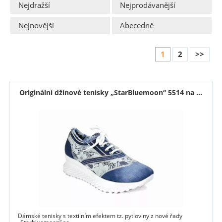
Nejdražší
Nejprodávanější
Nejnovější
Abecedně
1
2
>>
Originální džínové tenisky „StarBluemoon“ 5514 na ...
Dámské tenisky s textilním efektem tz. pytloviny z nové řady