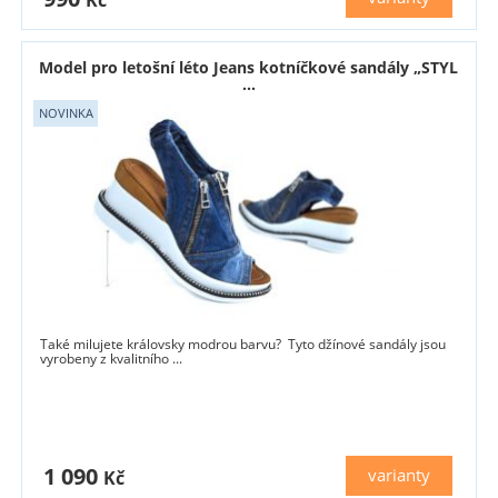
Model pro letošní léto Jeans kotníčkové sandály „STYL
...
Také milujete královsky modrou barvu? Tyto džínové sandály jsou
vyrobeny z kvalitního ...
1 090
varianty
Kč