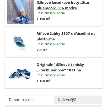
Džínové kotníkové boty „Star
Bluemoon“ 816 modré
Dostupnost:
Skladem
1 190
Kč
Riflové žabky 5507 s třásněmi na
platformě
Dostupnost:
Skladem
790
Kč
Originální džínové tenisky
„StarBluemoon“ 1031 na
Dostupnost:
Skladem
platformě, světle modré
1 150
Kč
Doporučujeme.
Nejlevnější