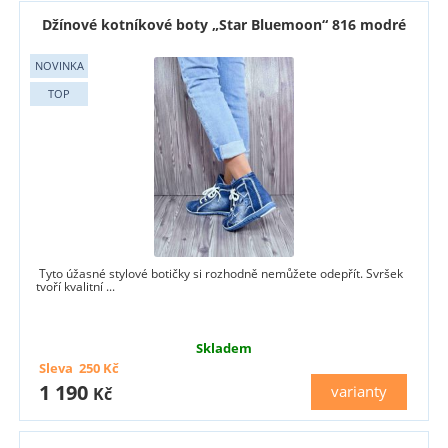
Džínové kotníkové boty „Star Bluemoon“ 816 modré
Tyto úžasné stylové botičky si rozhodně nemůžete odepřít. Svršek
tvoří kvalitní ...
Skladem
Sleva
250
Kč
1 190
varianty
Kč