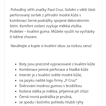
Pohodlný střih značky Paul Cruz. Solidní z větší části
perforovaný svršek z přírodní modré kůže s
kombinací černé podrážky spojené dekorativním
šitím. Komfort nošení zvyšuje měkká vložka.
Podešev – kvalitní guma. Můžete využít na vycházky
či běžné chození.
Neváhejte a kupte si kvalitní obuv za nízkou cenu!
Boty jsou precizně vypracované z kvalitní kůže
Kombinace jemné perforace a hladké kůže
Interiér je z kvalitní světle modré kůže,
na jazyku našité logo firmy „P Cruz“
Šněrování modrou gumou s brzdičkou
Kožená stélka je měkká, příjemná při chůzi
Černá rovná podrážka je pružná,
ze spodu i bočního pohledu hlubší rýhy