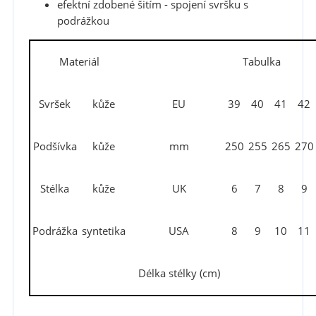
efektní zdobené šitím - spojení svršku s
podrážkou
Materiál
Tabulka
Svršek
kůže
EU
39
40
41
42
Podšívka
kůže
mm
250
255
265
270
Stélka
kůže
UK
6
7
8
9
Podrážka
syntetika
USA
8
9
10
11
Délka stélky (cm)