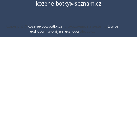
kozene-botky@seznam.cz
Copyright ©
kozene-botybotky.cz
,
provozováno na systému
tvorba
e-shopu
a
pronájem e-shopu
Shop5.cz