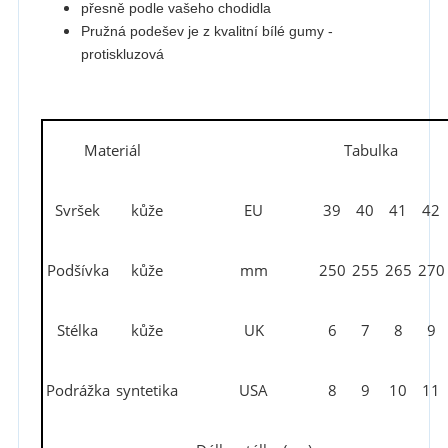
přesně podle vašeho chodidla
Pružná podešev je z kvalitní bílé gumy -
protiskluzová
Materiál
Tabulka
Svršek
kůže
EU
39
40
41
42
Podšívka
kůže
mm
250
255
265
270
Stélka
kůže
UK
6
7
8
9
Podrážka
syntetika
USA
8
9
10
11