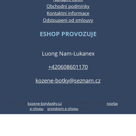
Obchodní podmínky
Kontaktní informace
Odstoupení od smlouvy
ESHOP PROVOZUJE
Luong Nam-Lukanex
+420608601170
kozene-botky@seznam.cz
Copyright ©
kozene-botybotky.cz
,
provozováno na systému
tvorba
e-shopu
a
pronájem e-shopu
Shop5.cz