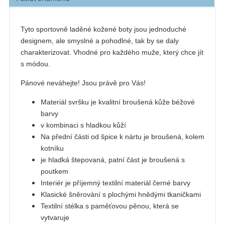
Tyto sportovně laděné kožené boty jsou jednoduché
designem, ale smyslné a pohodlné, tak by se daly
charakterizovat. Vhodné pro každého muže, který chce jít
s módou.
Pánové neváhejte! Jsou právě pro Vás!
Materiál svršku je kvalitní broušená kůže béžové
barvy
v kombinaci s hladkou kůží
Na přední části od špice k nártu je broušená, kolem
kotníku
je hladká štepovaná, patní část je broušená s
poutkem
Interiér je příjemný textilní materiál černé barvy
Klasické šněrování s plochými hnědými tkaničkami
Textilní stélka s paměťovou pěnou, která se
vytvaruje