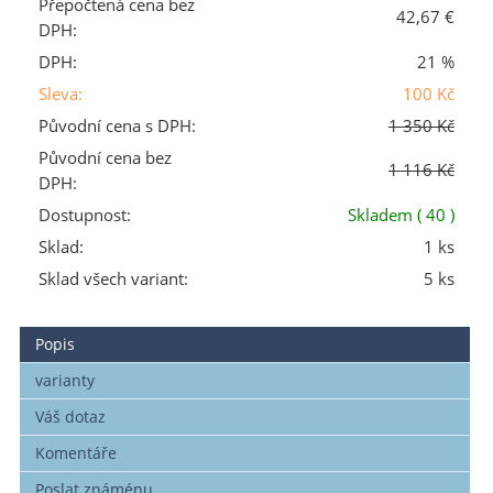
Přepočtená cena bez
42,67 €
DPH:
DPH:
21 %
Sleva:
100 Kč
Původní cena s DPH:
1 350 Kč
Původní cena bez
1 116 Kč
DPH:
Dostupnost:
Skladem
( 40 )
Sklad:
1 ks
Sklad všech variant:
5 ks
Popis
varianty
Váš dotaz
Komentáře
Poslat známénu