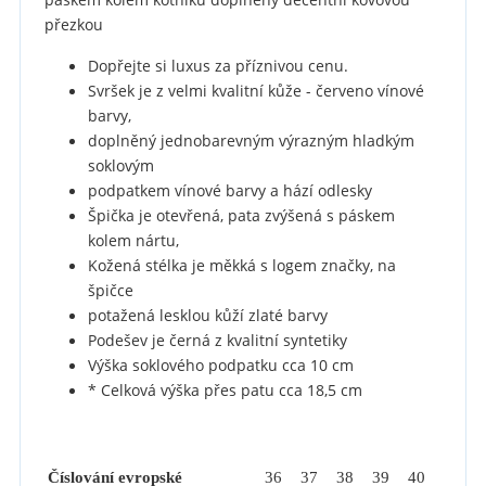
přezkou
Dopřejte si luxus za příznivou cenu.
Svršek je z velmi kvalitní kůže - červeno vínové
barvy,
doplněný jednobarevným výrazným hladkým
soklovým
podpatkem vínové barvy a hází odlesky
Špička je otevřená, pata zvýšená s páskem
kolem nártu,
Kožená stélka je měkká s logem značky, na
špičce
potažená lesklou kůží zlaté barvy
Podešev je černá z kvalitní syntetiky
Výška soklového podpatku cca 10 cm
* Celková výška přes patu cca 18,5 cm
Číslování evropské
36
37
38
39
40