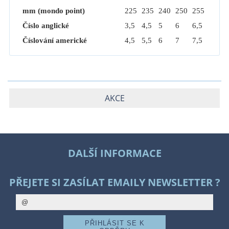
mm (mondo point)
225
235
240
250
255
Číslo anglické
3,5
4,5
5
6
6,5
Číslování americké
4,5
5,5
6
7
7,5
AKCE
DALŠÍ INFORMACE
PŘEJETE SI ZASÍLAT EMAILY NEWSLETTER ?