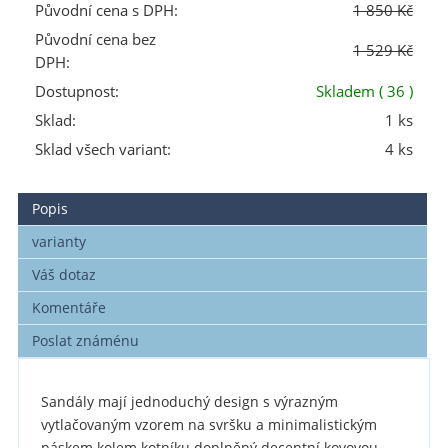
Původní cena s DPH:
1 850 Kč
Původní cena bez
1 529 Kč
DPH:
Dostupnost:
Skladem
( 36 )
Sklad:
1 ks
Sklad všech variant:
4 ks
Popis
varianty
Váš dotaz
Komentáře
Poslat známénu
Sandály mají jednoduchý design s výrazným
vytlačovaným vzorem na svršku a minimalistickým
páskem kolem kotníku doplněný decentní kovovou