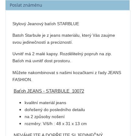
Poslat známénu
Stylový Jeanový baťoh STARBLUE
Batoh Starbule je z jeans materiálu, který Vás zaujme
svou jedinečností a precizností.
Uvnitř má 2 malé kapsy. Rozdělitelný popruh na zip.
Baťoh má uvnitř dost prostoru.
Můžete nakombinovat s našimi kozačkami z řady JEANS
FASHION.
Baťoh JEANS - STARBULE 10072
kvalitní materiál jeans
dořešený do posledního detailu
na 2 způsoby nošení
rozměry: V/š/h : 48 x 31 x 13 cm
NEVÁHEJTE A DOPŘEJTE SI JEDINEČNÝ