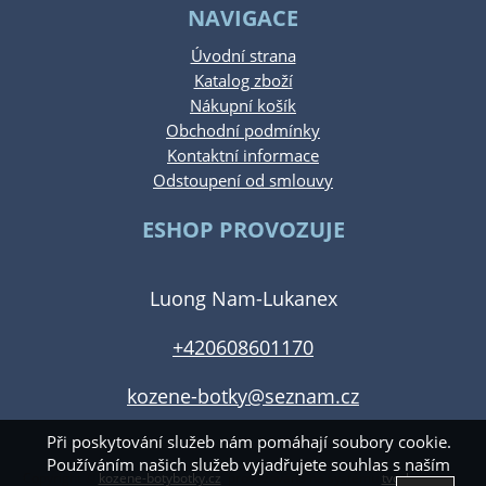
NAVIGACE
Úvodní strana
Katalog zboží
Nákupní košík
Obchodní podmínky
Kontaktní informace
Odstoupení od smlouvy
ESHOP PROVOZUJE
Luong Nam-Lukanex
+420608601170
kozene-botky@seznam.cz
Při poskytování služeb nám pomáhají soubory cookie.
Používáním našich služeb vyjadřujete souhlas s naším
Copyright ©
kozene-botybotky.cz
,
provozováno na systému
tvorba