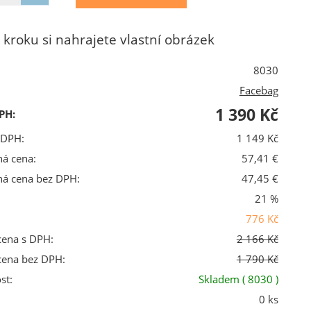
 kroku si nahrajete vlastní obrázek
8030
Facebag
1 390 Kč
PH:
 DPH:
1 149 Kč
ná cena:
57,41 €
ná cena bez DPH:
47,45 €
21 %
776 Kč
cena s DPH:
2 166 Kč
cena bez DPH:
1 790 Kč
st:
Skladem
( 8030 )
0 ks