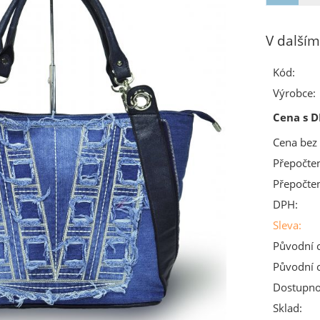
V dalším
Kód:
Výrobce:
Cena s D
Cena bez
Přepočte
Přepočte
DPH:
Sleva:
Původní 
Původní 
Dostupno
Sklad: