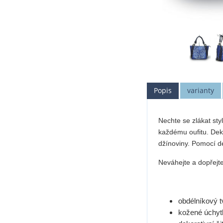
Popis
varianty
Nechte se zlákat sty
každému oufitu. Dekor
džínoviny. Pomocí d
Neváhejte a dopřejte
obdélníkový t
kožené úchyt