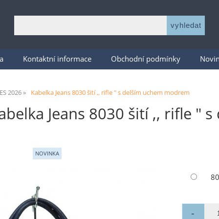
a
Kontaktní informace
Obchodní podmínky
Novi
S 2026
Kabelka Jeans 8030 šití ,, rifle " s delším uchem modrem
abelka Jeans 8030 šití ,, rifle 
8