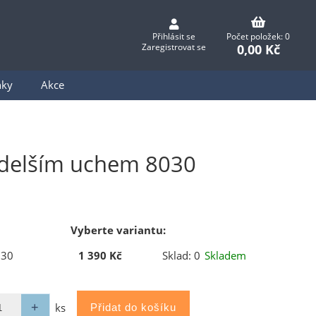
Přihlásit se
Počet položek: 0
0,00 Kč
Zaregistrovat se
nky
Akce
" s delším uchem 8030
Vyberte variantu:
030
1 390 Kč
Sklad: 0
Skladem
ks