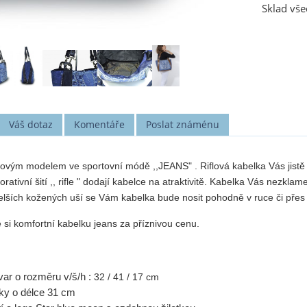
Sklad vše
Váš dotaz
Komentáře
Poslat známénu
lovým modelem ve sportovní módě ,,JEANS" . Riflová kabelka Vás jistě 
ativní šití ,, rifle " dodají kabelce na atraktivitě. Kabelka Vás nezklam
elších kožených uší se Vám kabelka bude nosit pohodně v ruce či přes 
 si komfortní kabelku jeans za příznivou cenu.
var o rozměru v/š/h :
32 / 41 / 17 cm
ky o délce 31 cm