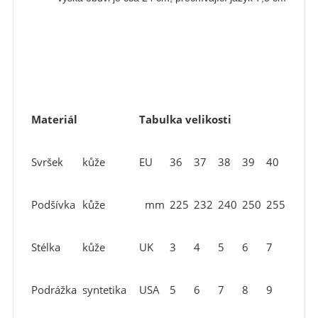
Materiál
Tabulka velikosti
Svršek
kůže
EU
36
37
38
39
40
Podšívka
kůže
mm
225
232
240
250
255
Stélka
kůže
UK
3
4
5
6
7
Podrážka
syntetika
USA
5
6
7
8
9