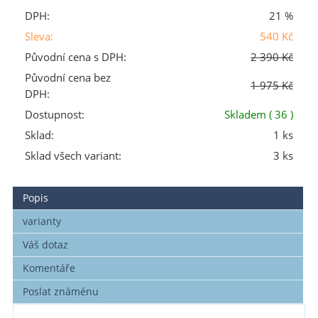
DPH:
21 %
Sleva:
540 Kč
Původní cena s DPH:
2 390 Kč
Původní cena bez
1 975 Kč
DPH:
Dostupnost:
Skladem
( 36 )
Sklad:
1 ks
Sklad všech variant:
3 ks
Popis
varianty
Váš dotaz
Komentáře
Poslat známénu