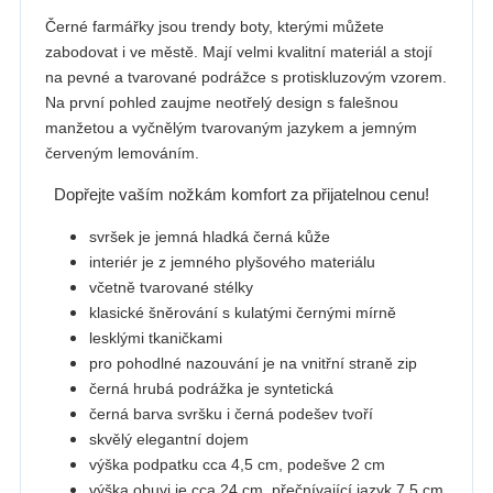
Černé farmářky jsou trendy boty, kterými můžete
zabodovat i ve městě. Mají velmi kvalitní materiál a stojí
na pevné a tvarované podrážce s protiskluzovým vzorem.
Na první pohled zaujme neotřelý design s falešnou
manžetou a vyčnělým tvarovaným jazykem a jemným
červeným lemováním.
Dopřejte vaším nožkám komfort za přijatelnou cenu!
svršek je jemná hladká černá kůže
interiér je z jemného plyšového materiálu
včetně tvarované stélky
klasické šněrování s kulatými černými mírně
lesklými tkaničkami
pro pohodlné nazouvání je na vnitřní straně zip
černá hrubá podrážka je syntetická
černá barva svršku i černá podešev tvoří
skvělý elegantní dojem
výška podpatku cca 4,5 cm, podešve 2 cm
výška obuvi je cca 24 cm, přečnívající jazyk 7,5 cm