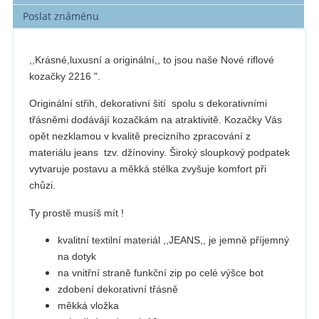
Poslat známénu
,,Krásné,luxusní a originální,, to jsou naše Nové riflové
kozačky 2216 ".
Originální střih, dekorativní šití spolu s dekorativními
třásněmi dodávájí kozačkám na atraktivitě. Kozačky Vás
opět nezklamou v kvalitě precizního zpracování z
materiálu jeans tzv. džínoviny. Široký sloupkový podpatek
vytvaruje postavu a měkká stélka zvyšuje komfort při
chůzi.
Ty prostě musíš mít !
kvalitní textilní materiál ,,JEANS,, je jemně příjemný
na dotyk
na vnitřní straně funkční zip po celé výšce bot
zdobení dekorativní třásně
měkká vložka