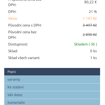
80,22 €
DPH:
DPH:
21 %
Sleva:
1 147 Kč
Původní cena s DPH:
3 497 Kč
Původní cena bez
2 890 Kč
DPH:
Dostupnost:
Skladem
( 36 )
Sklad:
0 ks
Sklad všech variant:
1 ks
Popis
varianty
Ke stažení
Váš dotaz
Komentáře