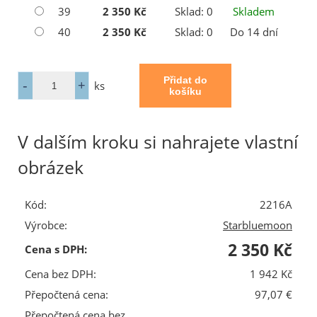
39
2 350 Kč
Sklad: 0
Skladem
40
2 350 Kč
Sklad: 0
Do 14 dní
ks
V dalším kroku si nahrajete vlastní
obrázek
Kód:
2216A
Výrobce:
Starbluemoon
2 350 Kč
Cena s DPH:
Cena bez DPH:
1 942 Kč
Přepočtená cena:
97,07 €
Přepočtená cena bez