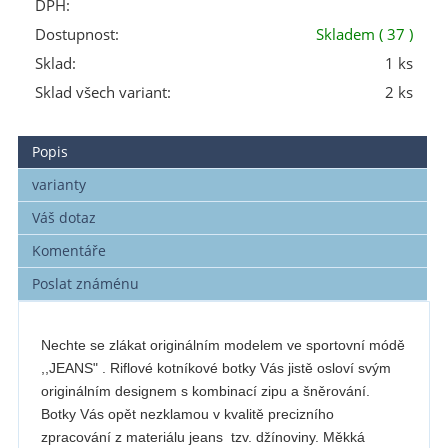
DPH:
Dostupnost:
Skladem
( 37 )
Sklad:
1 ks
Sklad všech variant:
2 ks
Popis
varianty
Váš dotaz
Komentáře
Poslat známénu
Nechte se zlákat originálním modelem ve sportovní módě
,,JEANS" . Riflové kotníkové botky Vás jistě osloví svým
originálním designem s kombinací zipu a šněrování.
Botky Vás opět nezklamou v kvalitě precizního
zpracování z materiálu jeans tzv. džínoviny. Měkká