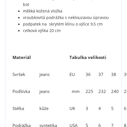
bot
měkká kožená vložka
vroubkovitá podrážka s neklouzavou úpravou
podpatek na skrytém klínu o výšce 9,5 cm
celková výška 20 cm
Materiál
Tabulka velikosti
Svršek
jeans
EU
36
37
38
3
Podšívka
jeans
mm
225
232
240
2
Stélka
kůže
UK
3
4
5
6
Podrážka
syntetika
USA
5
6
7
8