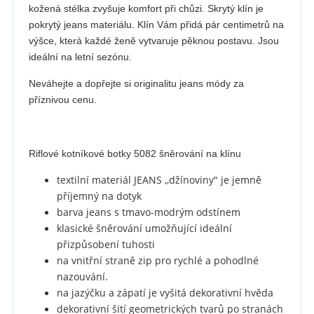
kožená stélka zvyšuje komfort při chůzi. Skrytý klín je
pokrytý jeans materiálu. Klín Vám přidá pár centimetrů na
výšce, která každé ženě vytvaruje pěknou postavu. Jsou
ideální na letní sezónu.
Neváhejte a dopřejte si originalitu jeans módy za
příznivou cenu.
Riflové kotníkové botky 5082 šněrování na klínu
textilní materiál JEANS ,,džínoviny" je jemně
příjemný na dotyk
barva jeans s tmavo-modrým odstínem
klasické šněrování
umožňující ideální
přizpůsobení tuhosti
na vnitřní str
aně
zip pro rychlé a pohodlné
nazouvání.
na jazýčku a zápatí je vyšitá dekorativní hvěda
dekorativní šití geometrických tvarů po stranách