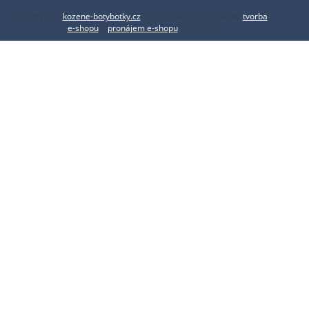
Copyright ©
kozene-botybotky.cz
,
provozováno na systému
tvorba
e-shopu
a
pronájem e-shopu
Shop5.cz