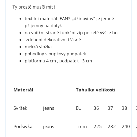
Ty prostě musíš mít !
textilní materiál JEANS ,,džínoviny" je jemně
příjemný na dotyk
na vnitřní straně funkční zip po celé výšce bot
zdobení dekorativní třásně
měkká vložka
pohodlný sloupkovy podpatek
platforma 4 cm , podpatek 13 cm
Materiál
Tabulka velikosti
Svršek
jeans
EU
36
37
38
Podšívka
jeans
mm
225
232
240