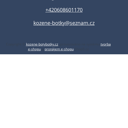
+420608601170
kozene-botky@seznam.cz
Copyright ©
kozene-botybotky.cz
,
provozováno na systému
tvorba
e-shopu
a
pronájem e-shopu
Shop5.cz