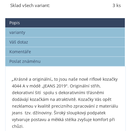
Sklad všech variant:
3 ks
Popis
varianty
Váš dotaz
Komentáře
Poslat známénu
,
,Krásné a originální,, to jsou naše nové riflové kozačky
4044 A v módě ,,JEANS 2019". Originální střih,
dekorativní šití spolu s dekorativními třásněmi
dodávájí kozačkám na atraktivitě. Kozačky Vás opět
nezklamou v kvalitě precizního zpracování z materiálu
jeans tzv. džínoviny. Široký sloupkový podpatek
vytvaruje postavu a měkká stélka zvyšuje komfort při
chůzi.