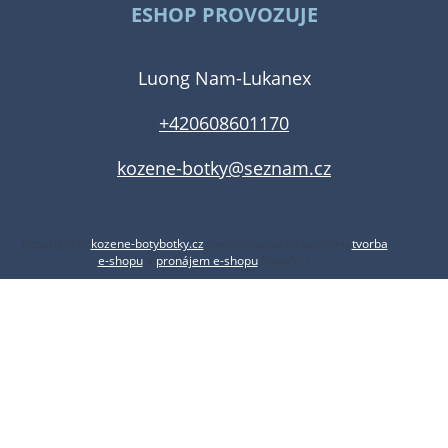
ESHOP PROVOZUJE
Luong Nam-Lukanex
+420608601170
kozene-botky@seznam.cz
Copyright ©
kozene-botybotky.cz
,
provozováno na systému
tvorba
e-shopu
a
pronájem e-shopu
Shop5.cz