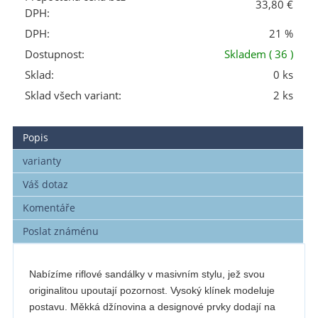
33,80 €
DPH:
DPH:
21 %
Dostupnost:
Skladem
( 36 )
Sklad:
0 ks
Sklad všech variant:
2 ks
Popis
varianty
Váš dotaz
Komentáře
Poslat známénu
Nabízíme riflové sandálky v masivním stylu, jež svou
originalitou upoutají pozornost. Vysoký klínek modeluje
postavu. Měkká džínovina a designové prvky dodají na