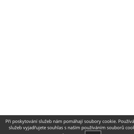
Při poskytování služeb nám pomáhají soubory cookie. Použív
služeb vyjadřujete souhlas s naším používáním souborů co