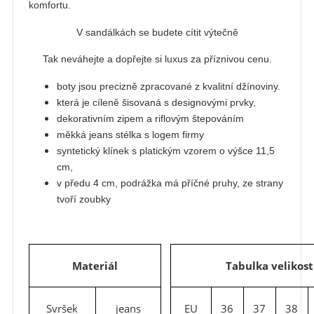
komfortu.
V sandálkách se budete cítit výtečně
Tak neváhejte a dopřejte si luxus za příznivou cenu.
boty jsou precizně zpracované z kvalitní džínoviny.
která je cíleně šisovaná s designovými prvky,
dekorativním zipem a riflovým štepováním
měkká jeans stélka s logem firmy
syntetický klínek s platickým vzorem o výšce 11,5
cm,
v předu 4 cm, podrážka má příčné pruhy, ze strany
tvoří zoubky
Materiál
Tabulka velikost
Svršek
jeans
EU
36
37
38