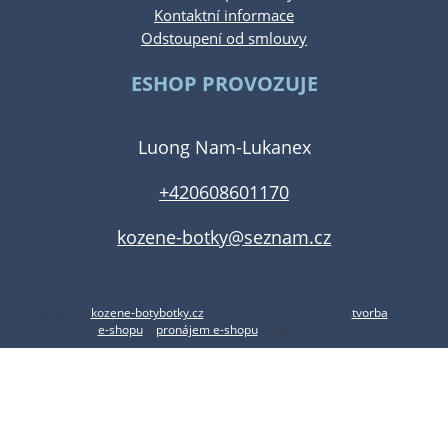
Kontaktní informace
Odstoupení od smlouvy
ESHOP PROVOZUJE
Luong Nam-Lukanex
+420608601170
kozene-botky@seznam.cz
Copyright ©
kozene-botybotky.cz
,
provozováno na systému
tvorba
e-shopu
a
pronájem e-shopu
Shop5.cz