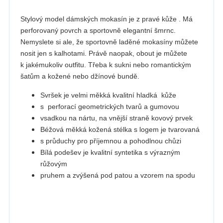
Stylový model dámských mokasín je z pravé kůže . Má
perforovaný povrch a sportovně elegantní šmrnc.
Nemyslete si ale, že sportovně laděné mokasíny můžete
nosit jen s kalhotami. Právě naopak, obout je můžete
k jakémukoliv outfitu. Třeba k sukni nebo romantickým
šatům a kožené nebo džínové bundě.
Svršek je velmi měkká kvalitní hladká kůže
s perforací geometrických tvarů a gumovou
vsadkou na nártu, na vnější straně kovový prvek
Béžová měkká kožená stélka s logem je tvarovaná
s průduchy pro příjemnou a pohodlnou chůzi
Bílá podešev je kvalitní syntetika s výrazným
růžovým
pruhem a zvýšená pod patou a vzorem na spodu