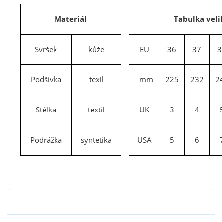
Materiál
Tabulka veli
Svršek
kůže
EU
36
37
3
Podšívka
texil
mm
225
232
2
Stélka
textil
UK
3
4
Podrážka
syntetika
USA
5
6